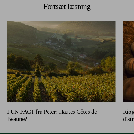
Fortsæt læsning
FUN FACT fra Peter: Hautes Côtes de
Rioj
Beaune?
distr