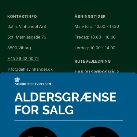
KONTAKTINFO
ÅBNINGSTIDER
Dahls Vinhandel A/S
Man-tors: 10.00 - 17.30
Sct. Mathiasgade 76
Fredag: 10.00 - 18:00
8800 Viborg
Lørdag: 10.00 - 14.00
+45 86 62 00 74
RUTEVEJLEDNING
info@dahlsvinhandel.dk
HAR DU SPØRGSMÅL?
Handelsbetingelser
Se vores
FAQ
Annuller eller returnér din
Kontrolrapport
ordre
Kontrolrapport - overfor
Cookie-præferencer
DAHLS NYHEDSBREV
Få et ugentlig tilbud og invitationer til