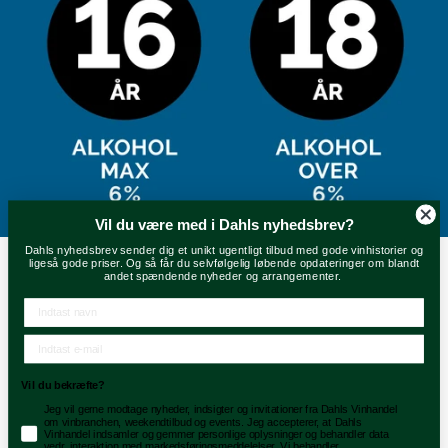
arrangementer.
Din e-mail
FØLG OS PÅ DE SOCIALE
MEDIER
Vil du være med i Dahls nyhedsbrev?
Dahls nyhedsbrev sender dig et unikt ugentligt tilbud med gode vinhistorier og
ligeså gode priser. Og så får du selvfølgelig løbende opdateringer om blandt
andet spændende nyheder og arrangementer.
Velkommen til
Dahls Vinhandel
powered by MCB
For at handle hos dahlsvinhandel.dk skal du være over 18 år.
Vil du bekræfte?
Jeg vil gerne modtage nyheder, indsigter og invitationer fra Dahls Vinhandel
Vi accepterer
om vinbranchen, weekendtilbud og events. Jeg accepterer, at Dahls
Er du over 18 år?
Vinhandel indsamler og gemmer personlige oplysninger og behandler data
vedr. interaktion med markedsføringsmeddelelser. Vi behandler