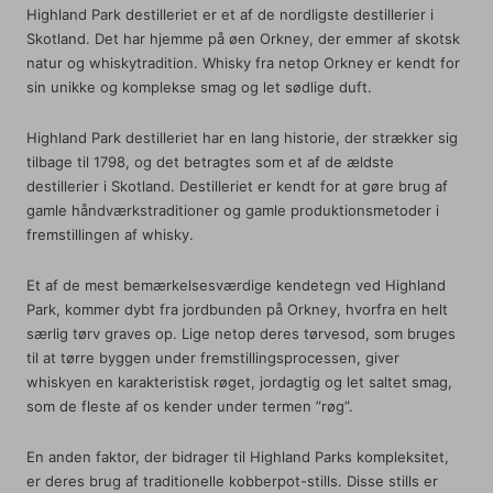
Highland Park destilleriet er et af de nordligste destillerier i
Skotland. Det har hjemme på øen Orkney, der emmer af skotsk
natur og whiskytradition. Whisky fra netop Orkney er kendt for
sin unikke og komplekse smag og let sødlige duft.
Highland Park destilleriet har en lang historie, der strækker sig
tilbage til 1798, og det betragtes som et af de ældste
destillerier i Skotland. Destilleriet er kendt for at gøre brug af
gamle håndværkstraditioner og gamle produktionsmetoder i
fremstillingen af whisky.
Et af de mest bemærkelsesværdige kendetegn ved Highland
Park, kommer dybt fra jordbunden på Orkney, hvorfra en helt
særlig tørv graves op. Lige netop deres tørvesod, som bruges
til at tørre byggen under fremstillingsprocessen, giver
whiskyen en karakteristisk røget, jordagtig og let saltet smag,
som de fleste af os kender under termen ”røg”.
En anden faktor, der bidrager til Highland Parks kompleksitet,
er deres brug af traditionelle kobberpot-stills. Disse stills er