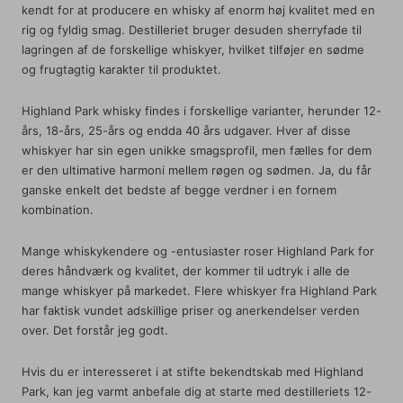
kendt for at producere en whisky af enorm høj kvalitet med en
rig og fyldig smag. Destilleriet bruger desuden sherryfade til
lagringen af de forskellige whiskyer, hvilket tilføjer en sødme
og frugtagtig karakter til produktet.
Highland Park whisky findes i forskellige varianter, herunder 12-
års, 18-års, 25-års og endda 40 års udgaver. Hver af disse
whiskyer har sin egen unikke smagsprofil, men fælles for dem
er den ultimative harmoni mellem røgen og sødmen. Ja, du får
ganske enkelt det bedste af begge verdner i en fornem
kombination.
Mange whiskykendere og -entusiaster roser Highland Park for
deres håndværk og kvalitet, der kommer til udtryk i alle de
mange whiskyer på markedet. Flere whiskyer fra Highland Park
har faktisk vundet adskillige priser og anerkendelser verden
over. Det forstår jeg godt.
Hvis du er interesseret i at stifte bekendtskab med Highland
Park, kan jeg varmt anbefale dig at starte med destilleriets 12-