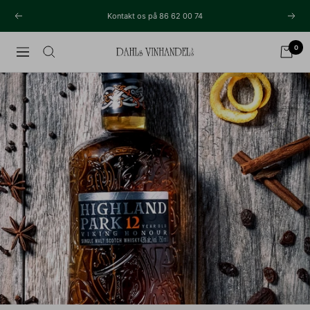
Videre
Kontakt os på 86 62 00 74
Tidligere
Næs
til
indhold
0
Navigation
Dahls
Vinhandel