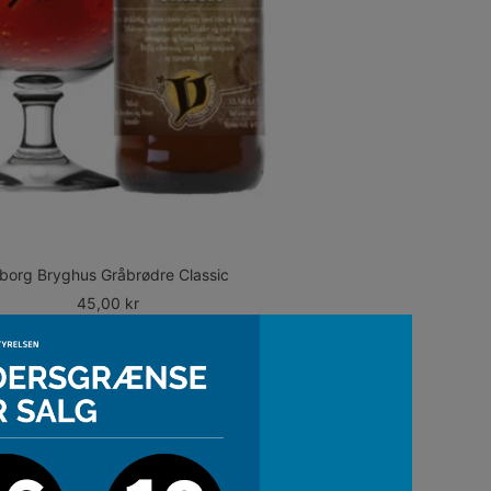
iborg Bryghus Gråbrødre Classic
Udsalgspris
45,00 kr