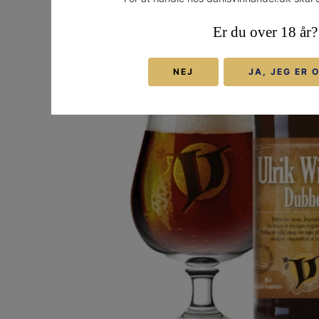
Er du over 18 år?
NEJ
JA, JEG ER 