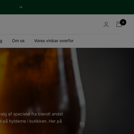
Næste
0
og
Om os
Vores vinbar overfor
valg af specialøl fra blandt andet
øl på hylderne i butikken. Her på