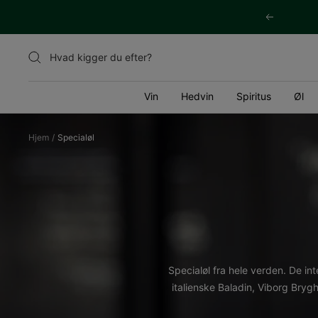
Videre
Tidligere
til
indhold
Vin
Hedvin
Spiritus
Øl
Hjem
Specialøl
Specialøl fra hele verden. De int
italienske Baladin, Viborg Brygh