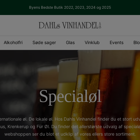
Byens Bedste Butik 2022, 2023, 2024 og 2025
Dahls
Vinhandel
Alkoholfri
Søde sager
Glas
Vinklub
Events
Bl
Specialøl
ernationale øl. De lokale øl. Hos Dahls Vinhandel finder du et stort ud
us, Krenkerup og Fur Øl. Du finder det allerstørste udvalg af special
webshoppen ser du blot et udklip af vores ellers store sortiment.