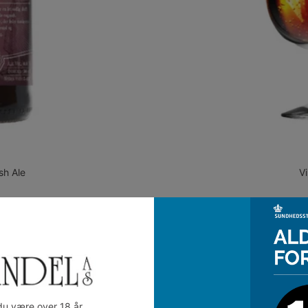
sh Ale
V
du være over 18 år.