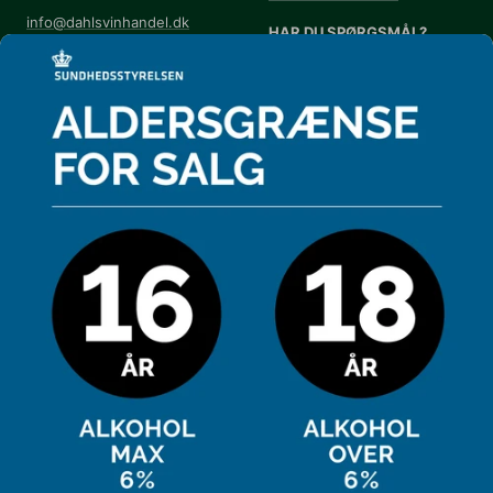
info@dahlsvinhandel.dk
HAR DU SPØRGSMÅL?
Handelsbetingelser
Se vores
FAQ
Annuller eller returnér din
Kontrolrapport
ordre
Kontrolrapport - overfor
Cookie-præferencer
DAHLS NYHEDSBREV
Få et ugentlig tilbud og invitationer til
arrangementer.
Din e-mail
FØLG OS PÅ DE SOCIALE
MEDIER