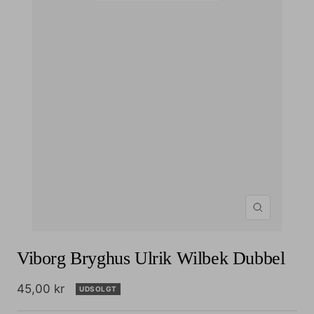
Zoom
Viborg Bryghus Ulrik Wilbek Dubbel
Udsalgspris
45,00 kr
UDSOLGT