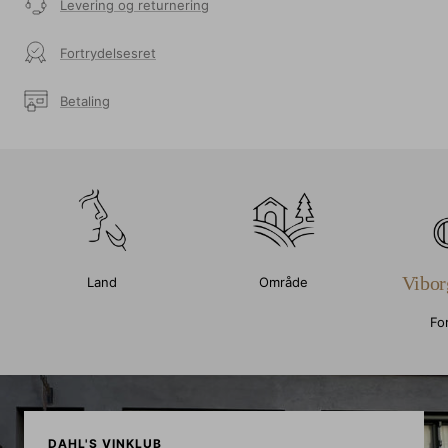
Levering og returnering
Fortrydelsesret
Betaling
Vibor
Land
Område
Fo
DAHL'S VINKLUB