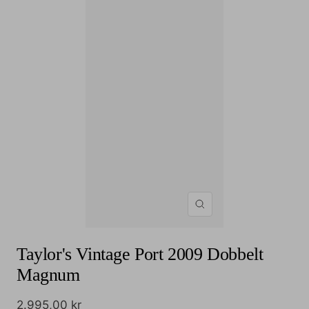
Zoom
Taylor's Vintage Port 2009 Dobbelt
Magnum
Udsalgspris
2.995,00 kr