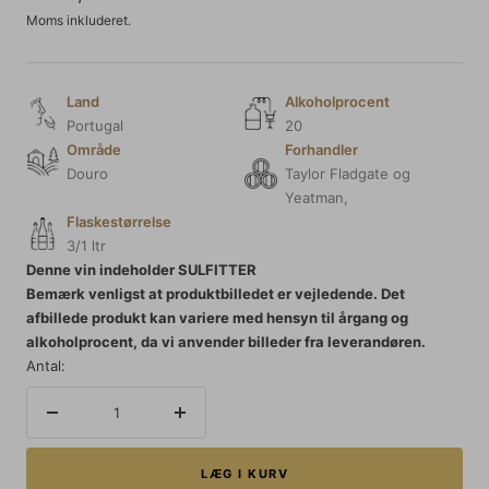
Moms inkluderet.
Land
Alkoholprocent
Portugal
20
Område
Forhandler
Douro
Taylor Fladgate og
Yeatman,
Flaskestørrelse
3/1 ltr
Denne vin indeholder SULFITTER
Bemærk venligst at produktbilledet er vejledende. Det
afbillede produkt kan variere med hensyn til årgang og
alkoholprocent, da vi anvender billeder fra leverandøren.
Antal:
Reducer
Forøg
mængden
mængden
LÆG I KURV