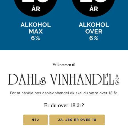
Din e-mail
FØLG OS PÅ DE SOCIALE
MEDIER
Velkommen til
Dahls Vinhandel
powered by MCB
For at handle hos dahlsvinhandel.dk skal du være over 18 år.
Vi accepterer
Er du over 18 år?
NEJ
JA, JEG ER OVER 18