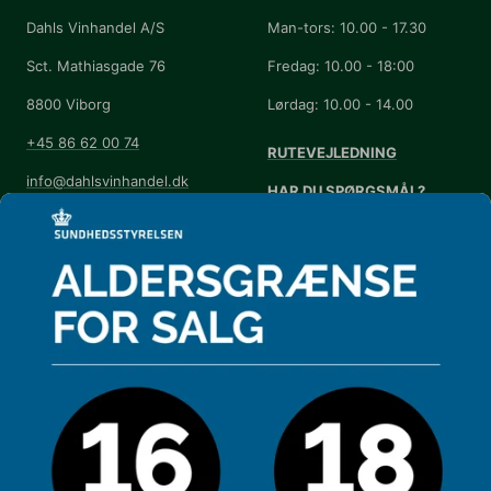
Dahls Vinhandel A/S
Man-tors: 10.00 - 17.30
Sct. Mathiasgade 76
Fredag: 10.00 - 18:00
8800 Viborg
Lørdag: 10.00 - 14.00
+45 86 62 00 74
RUTEVEJLEDNING
info@dahlsvinhandel.dk
HAR DU SPØRGSMÅL?
Handelsbetingelser
Se vores
FAQ
Annuller eller returnér din
Kontrolrapport
ordre
Kontrolrapport - overfor
Cookie-præferencer
DAHLS NYHEDSBREV
Få et ugentlig tilbud og invitationer til
arrangementer.