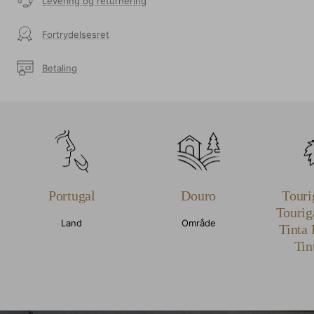
Levering og returnering
Fortrydelsesret
Betaling
Portugal
Douro
Touri
Tourig
Land
Område
Tinta 
Tin