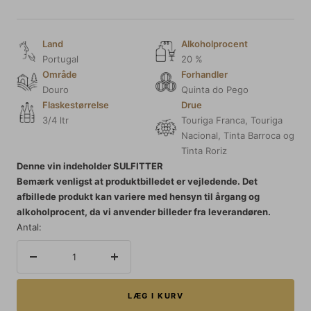
Land
Alkoholprocent
Portugal
20 %
Område
Forhandler
Douro
Quinta do Pego
Flaskestørrelse
Drue
3/4 ltr
Touriga Franca, Touriga
Nacional, Tinta Barroca og
Tinta Roriz
Denne vin indeholder SULFITTER
Bemærk venligst at produktbilledet er vejledende. Det
afbillede produkt kan variere med hensyn til årgang og
alkoholprocent, da vi anvender billeder fra leverandøren.
Antal:
Reducer
Forøg
mængden
mængden
LÆG I KURV