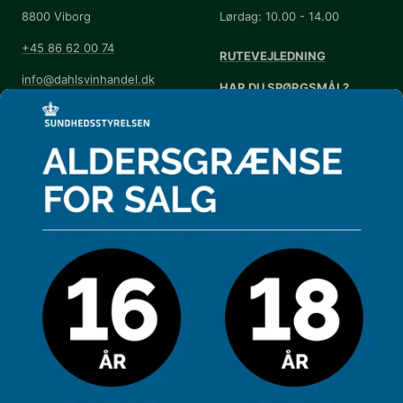
8800 Viborg
Lørdag: 10.00 - 14.00
+45 86 62 00 74
RUTEVEJLEDNING
info@dahlsvinhandel.dk
HAR DU SPØRGSMÅL?
Handelsbetingelser
Se vores
FAQ
Annuller eller returnér din
Kontrolrapport
ordre
Kontrolrapport - overfor
Cookie-præferencer
DAHLS NYHEDSBREV
Få et ugentlig tilbud og invitationer til
arrangementer.
Din e-mail