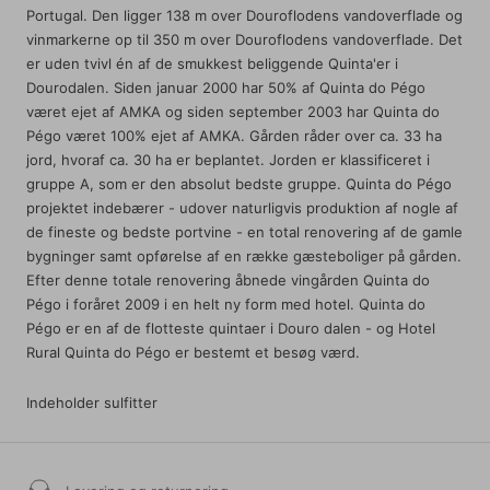
Portugal. Den ligger 138 m over Douroflodens vandoverflade og
vinmarkerne op til 350 m over Douroflodens vandoverflade. Det
er uden tvivl én af de smukkest beliggende Quinta'er i
Dourodalen. Siden januar 2000 har 50% af Quinta do Pégo
været ejet af AMKA og siden september 2003 har Quinta do
Pégo været 100% ejet af AMKA. Gården råder over ca. 33 ha
jord, hvoraf ca. 30 ha er beplantet. Jorden er klassificeret i
gruppe A, som er den absolut bedste gruppe. Quinta do Pégo
projektet indebærer - udover naturligvis produktion af nogle af
de fineste og bedste portvine - en total renovering af de gamle
bygninger samt opførelse af en række gæsteboliger på gården.
Efter denne totale renovering åbnede vingården Quinta do
Pégo i foråret 2009 i en helt ny form med hotel. Quinta do
Pégo er en af de flotteste quintaer i Douro dalen - og Hotel
Rural Quinta do Pégo er bestemt et besøg værd.
Indeholder sulfitter