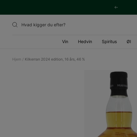
Videre
Tidligere
til
indhold
Vin
Hedvin
Spiritus
Øl
Hjem
Kilkerran 2024 edition, 16 års, 46 %