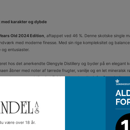
lt med karakter og dybde
Years Old 2024 Edition
, aftappet ved 46 %. Denne skotske single mal
håndværk med moderne finesse. Med sin rige kompleksitet og balance
 og entusiaster.
lleret hos det anerkendte Glengyle Distillery og byder på en elegant k
en åbner med noter af tørrede frugter, vanilje og en let mineralsk r
, egetræ og en subtil saltet finish – et ægte udtryk for Campbeltown-
, der søger en autentisk og lagret whiskyoplevelse med dybde og p
024-udgave til din samling og oplev, hvorfor Kilkerran er blevet et e
du være over 18 år.