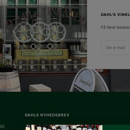
DAHL'S VINK
Få først beske
Din e-mail
DAHLS NYHEDSBREV
.30
Få et ugentlig tilbud og invitationer til