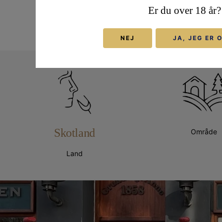
Levering og return
Er du over 18 år?
NEJ
JA, JEG ER 
Skotland
Område
Land