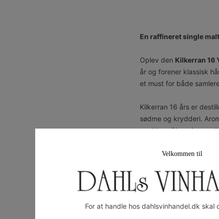
En raffineret single ma
Oplev den
Kilkerran 16 
år og forener klassisk 
et must for både samlere
Kilkerran 16 års er desti
sødme og krydderi. Aroma
med lag af honning, malt
Perfekt til:
Whiskyelskere
Velkommen til
Tilføj denne eksklusive 2
Campbeltown-whiskyer.
For at handle hos dahlsvinhandel.dk skal 