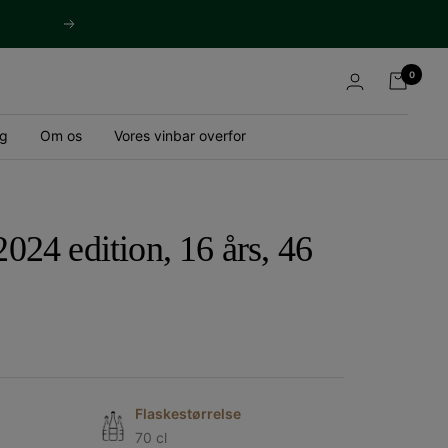
Næste
0
og
Om os
Vores vinbar overfor
2024 edition, 16 års, 46
Flaskestørrelse
70 cl