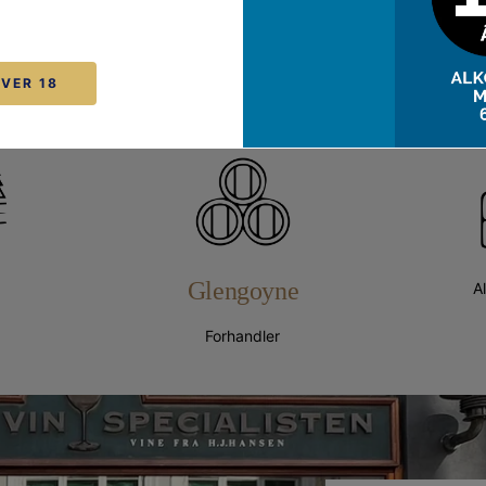
ering
Fortrydelsesret
Betaling
OVER 18
Glengoyne
A
Forhandler