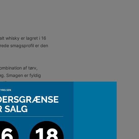
t whisky er lagret i 16
rede smagsprofil er den
ombination af tørv,
øg. Smagen er fyldig
stilen.
ersonlighed.
ftertragtet navn blandt