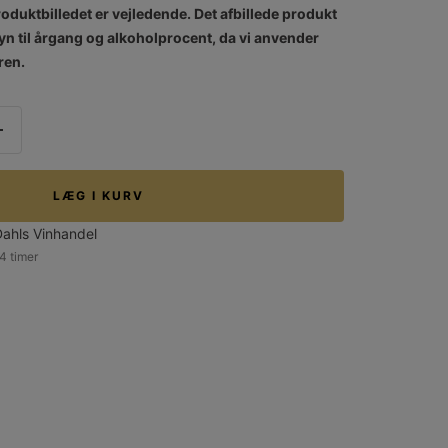
oduktbilledet er vejledende. Det afbillede produkt
n til årgang og alkoholprocent, da vi anvender
ren.
Forøg
mængden
LÆG I KURV
Dahls Vinhandel
 4 timer