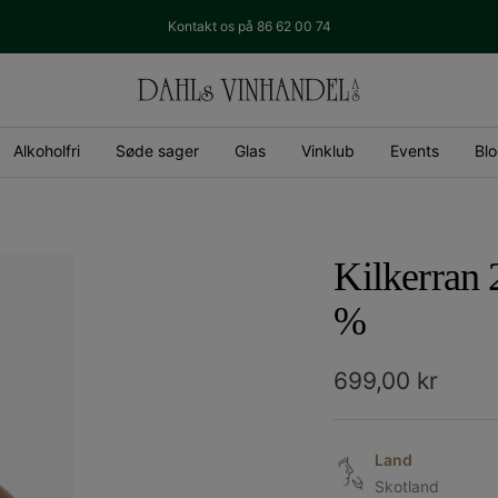
Kontakt os på 86 62 00 74
Dahls
Vinhandel
Alkoholfri
Søde sager
Glas
Vinklub
Events
Bl
Kilkerran 
%
Udsalgspris
699,00 kr
Land
Skotland