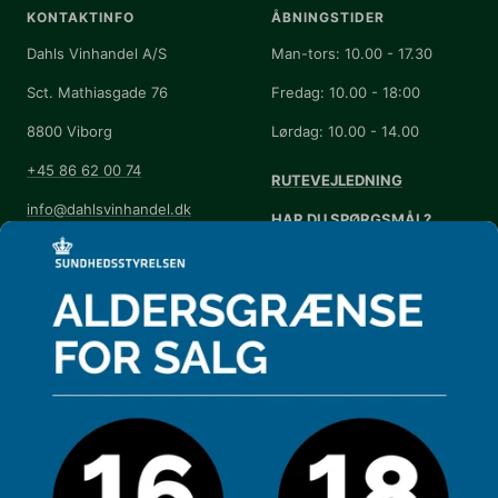
KONTAKTINFO
ÅBNINGSTIDER
Dahls Vinhandel A/S
Man-tors: 10.00 - 17.30
Sct. Mathiasgade 76
Fredag: 10.00 - 18:00
8800 Viborg
Lørdag: 10.00 - 14.00
+45 86 62 00 74
RUTEVEJLEDNING
info@dahlsvinhandel.dk
HAR DU SPØRGSMÅL?
Handelsbetingelser
Se vores
FAQ
Annuller eller returnér din
Kontrolrapport
ordre
Kontrolrapport - overfor
Cookie-præferencer
DAHLS NYHEDSBREV
Få et ugentlig tilbud og invitationer til
arrangementer.