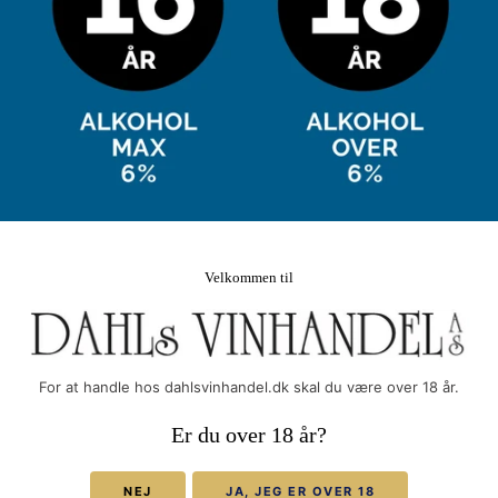
Din e-mail
FØLG OS PÅ DE SOCIALE
MEDIER
Velkommen til
Dahls Vinhandel
powered by MCB
For at handle hos dahlsvinhandel.dk skal du være over 18 år.
Vi accepterer
Er du over 18 år?
NEJ
JA, JEG ER OVER 18