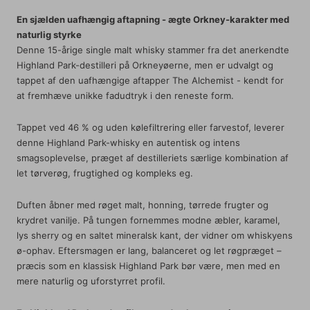
En sjælden uafhængig aftapning - ægte Orkney-karakter med
naturlig styrke
Denne 15-årige single malt whisky stammer fra det anerkendte
Highland Park-destilleri på Orkneyøerne, men er udvalgt og
tappet af den uafhængige aftapper The Alchemist - kendt for
at fremhæve unikke fadudtryk i den reneste form.
Tappet ved 46 % og uden kølefiltrering eller farvestof, leverer
denne Highland Park-whisky en autentisk og intens
smagsoplevelse, præget af destilleriets særlige kombination af
let tørverøg, frugtighed og kompleks eg.
Duften åbner med røget malt, honning, tørrede frugter og
krydret vanilje. På tungen fornemmes modne æbler, karamel,
lys sherry og en saltet mineralsk kant, der vidner om whiskyens
ø-ophav. Eftersmagen er lang, balanceret og let røgpræget –
præcis som en klassisk Highland Park bør være, men med en
mere naturlig og uforstyrret profil.