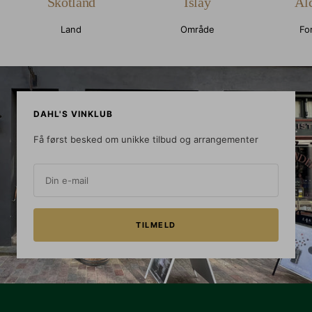
Skotland
Islay
Al
Land
Område
Fo
DAHL'S VINKLUB
Få først besked om unikke tilbud og arrangementer
Din e-mail
TILMELD