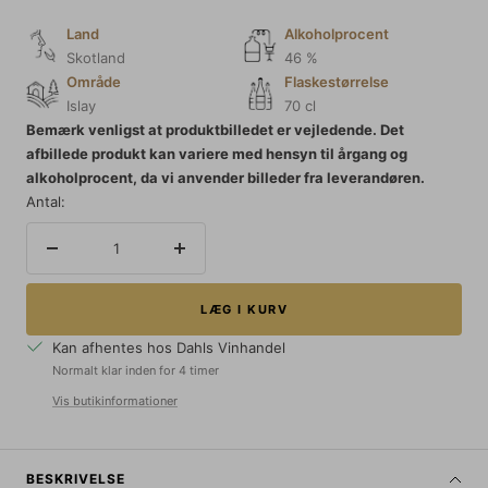
Land
Alkoholprocent
Skotland
46 %
Område
Flaskestørrelse
Islay
70 cl
Bemærk venligst at produktbilledet er vejledende. Det
afbillede produkt kan variere med hensyn til årgang og
alkoholprocent, da vi anvender billeder fra leverandøren.
Antal:
Reducer
Forøg
mængden
mængden
LÆG I KURV
Kan afhentes hos Dahls Vinhandel
Normalt klar inden for 4 timer
Vis butikinformationer
BESKRIVELSE