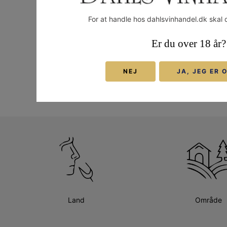
Pakken består af 2 stk. 
For at handle hos dahlsvinhandel.dk skal 
Højde: 247 mm, indhold
Er du over 18 år?
Levering og return
NEJ
JA, JEG ER 
Land
Område