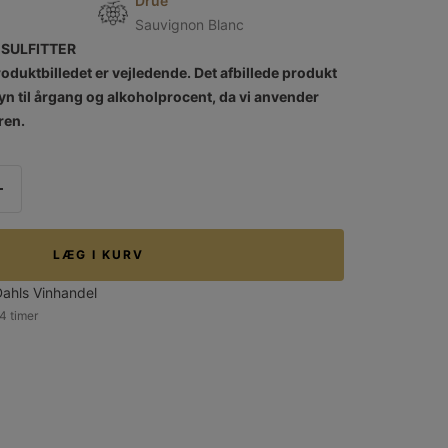
Drue
e
Sauvignon Blanc
r SULFITTER
oduktbilledet er vejledende. Det afbillede produkt
n til årgang og alkoholprocent, da vi anvender
ren.
Forøg
mængden
LÆG I KURV
Dahls Vinhandel
 4 timer