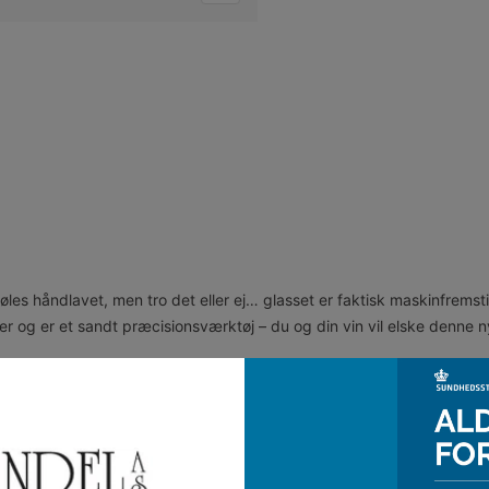
øles håndlavet, men tro det eller ej… glasset er faktisk maskinfremsti
 og er et sandt præcisionsværktøj – du og din vin vil elske denne n
imponerende glasserie fra Riedel. Det er de letteste og tyndeste mas
deres elegante udtryk. Et moderne glas med imponerende balance og e
ie til vinelskeren! Ligesom alle Riedels andre druespecifikke glas, fo
i vinen.