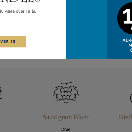
Sauvignon Blanc glas.
du være over 18 år.
: 347 ccm
ering
Fortrydelsesret
Betaling
OVER 18
Sauvignon Blanc
Ried
Drue