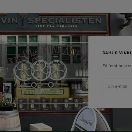
DAHL'S VINK
Få først beske
Din e-mail