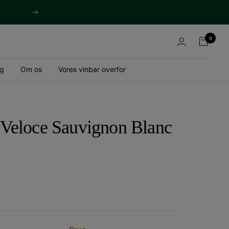
Næste
0
og
Om os
Vores vinbar overfor
 Veloce Sauvignon Blanc