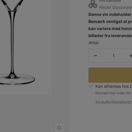
Forhandler
Riedel Glasswar
Denne vin indeholde
Bemærk venligst at pr
kan variere med hensy
billeder fra leverandø
Antal:
Reducer
mængden
Kan afhentes hos 
Normalt klar inden for
Vis butikinformationer
Zoom