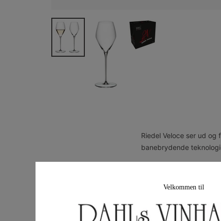
Riedel Veloce ser ud og f
banebrydende teknologier
Riedel Veloce er en ny, 
markedet, hvilket ses i 
Velkommen til
den helt perfekte glasser
det absolut bedste frem 