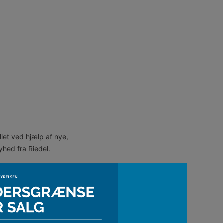
llet ved hjælp af nye,
yhed fra Riedel.
kinlavede glas på
n fantastisk føling -
rmår Veloce-serien at få