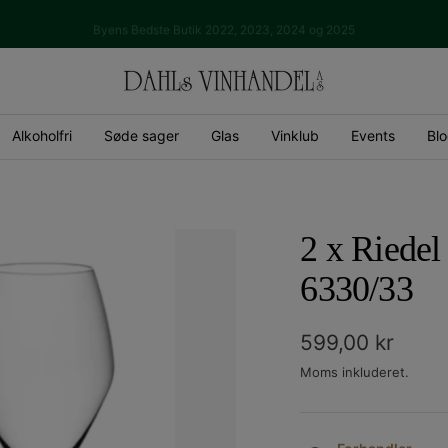
Byens Bedste Butik 2022, 2023, 2024 og 2025
Dahls
Vinhandel
Alkoholfri
Søde sager
Glas
Vinklub
Events
Bl
2 x Riedel
6330/33
Udsalgspris
599,00 kr
Moms inkluderet.