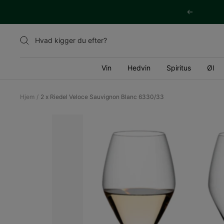
Videre
Tidligere
til
indhold
Vin
Hedvin
Spiritus
Øl
Hjem
2 x Riedel Veloce Sauvignon Blanc 6330/33