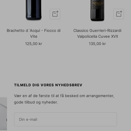
+
+
Læg
Læg
i
i
Brachetto d´Acqui - Fiocco di
Classico Guerrieri-Rizzardi
kurv
kurv
Vite
Valpolicella Cuvee XVII
Udsalgspris
Udsalgspris
125,00 kr
135,00 kr
TILMELD DIG VORES NYHEDSBREV
Vær en af de første til at få besked om arrangementer,
gode tilbud og nyheder.
Din e-mail