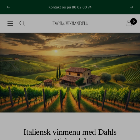
Videre
Kontakt os på 86 62 00 74
Tidligere
Næs
til
indhold
0
Navigation
Dahls
Vinhandel
Italiensk vinmenu med Dahls