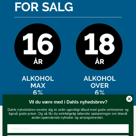
Kontrolrapport - overfor
Cookie-præferencer
DAHLS NYHEDSBREV
Få et ugentlig tilbud og invitationer til
arrangementer.
Din e-mail
FØLG OS PÅ DE SOCIALE
MEDIER
Vil du være med i Dahls nyhedsbrev?
Dahls nyhedsbrev sender dig et unikt ugentligt tilbud med gode vinhistorier og
ligeså gode priser. Og så får du selvfølgelig løbende opdateringer om blandt
andet spændende nyheder og arrangementer.
Velkommen til