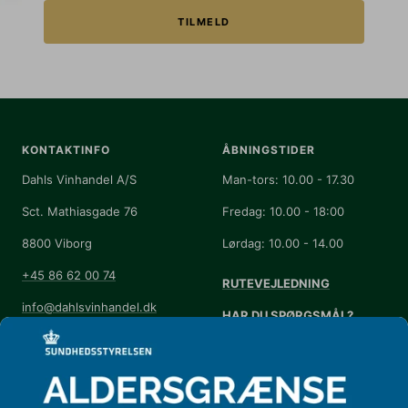
TILMELD
KONTAKTINFO
ÅBNINGSTIDER
Dahls Vinhandel A/S
Man-tors: 10.00 - 17.30
Sct. Mathiasgade 76
Fredag: 10.00 - 18:00
8800 Viborg
Lørdag: 10.00 - 14.00
+45 86 62 00 74
RUTEVEJLEDNING
info@dahlsvinhandel.dk
HAR DU SPØRGSMÅL?
Handelsbetingelser
Se vores
FAQ
Annuller eller returnér din
Kontrolrapport
ordre